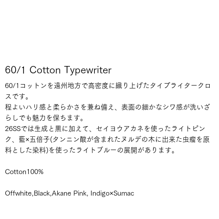
60/1 Cotton Typewriter
60/1コットンを遠州地方で高密度に織り上げたタイプライタークロ
スです。
程よいハリ感と柔らかさを兼ね備え、表面の細かなシワ感が洗いざ
らしでも魅力を保ちます。
26SSでは生成と黒に加えて、セイヨウアカネを使ったライトピン
ク、藍×五倍子(タンニン酸が含まれたヌルデの木に出来た虫瘤を原
料とした染料)を使ったライトブルーの展開があります。
Cotton100%
Offwhite,Black,Akane Pink, Indigo×Sumac