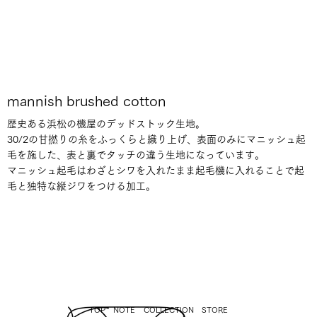
mannish brushed cotton
歴史ある浜松の機屋のデッドストック生地。
30/2の甘撚りの糸をふっくらと織り上げ、表面のみにマニッシュ起
毛を施した、表と裏でタッチの違う生地になっています。
マニッシュ起毛はわざとシワを入れたまま起毛機に入れることで起
毛と独特な縦ジワをつける加工。
TOP
NOTE
COLLECTION
STORE